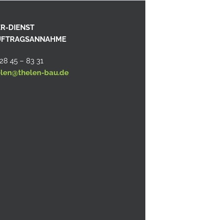
R-DIENST
AUFTRAGSANNAHME
 28 45 – 83 31
elen@thelen-bau.de